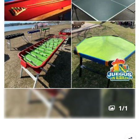
1
/
1