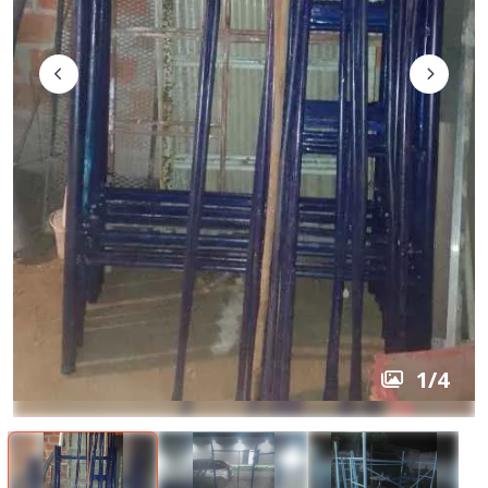
1
/
4