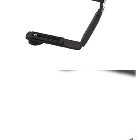
1
/
1