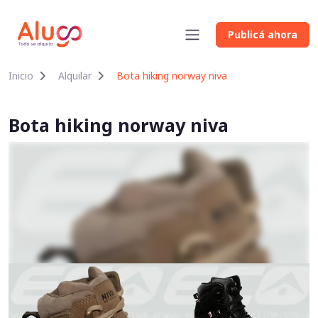
Publicá ahora
Inicio
Alquilar
Bota hiking norway niva
Bota hiking norway niva