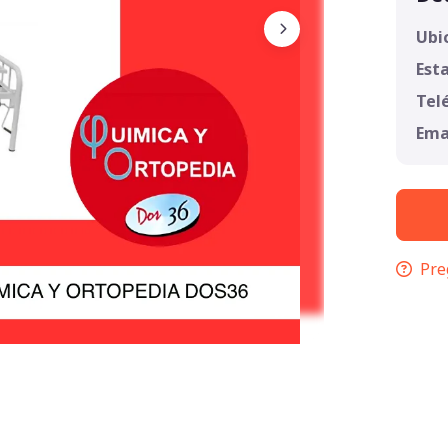
Ubi
Est
Tel
Ema
Pre
1
/
2