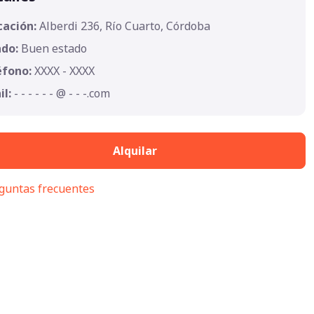
cación:
Alberdi 236, Río Cuarto, Córdoba
ado:
Buen estado
éfono:
XXXX - XXXX
il:
- - - - - - @ - - -.com
Alquilar
guntas frecuentes