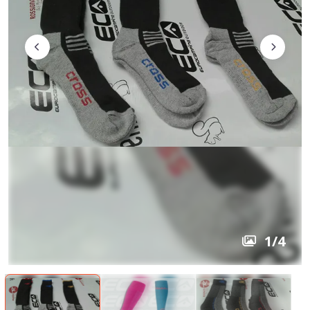
1
/
4