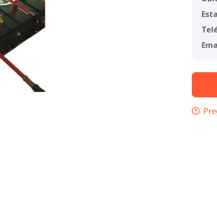
Est
Tel
Ema
Pre
1
/
1