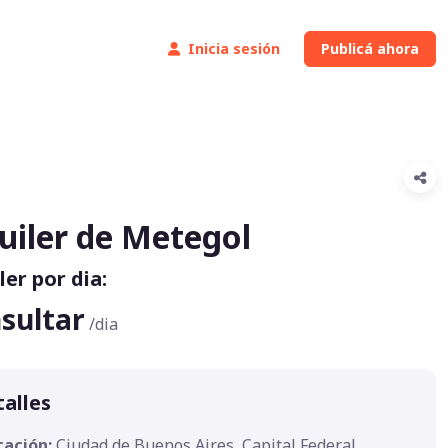
Inicia sesión
Publicá ahora
uiler de Metegol
ler por dia:
sultar
/dia
alles
cación:
Ciudad de Buenos Aires, Capital Federal