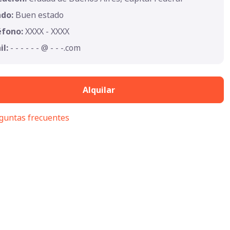
ado:
Buen estado
éfono:
XXXX - XXXX
il:
- - - - - - @ - - -.com
Alquilar
guntas frecuentes