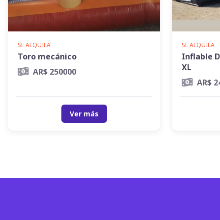
SE ALQUILA
SE ALQUILA
Toro mecánico
Inflable 
XL
AR$ 250000
AR$ 2
Ver más