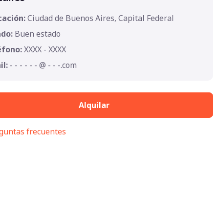
cación:
Ciudad de Buenos Aires, Capital Federal
ado:
Buen estado
éfono:
XXXX - XXXX
il:
- - - - - - @ - - -.com
Alquilar
guntas frecuentes