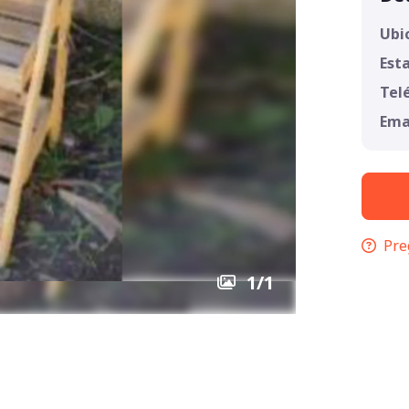
Ubi
Est
Tel
Ema
Pre
1
/
1