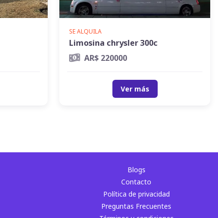
SE ALQUILA
Limosina chrysler 300c
AR$ 220000
Ver más
Blogs
Contacto
Política de privacidad
Preguntas Frecuentes