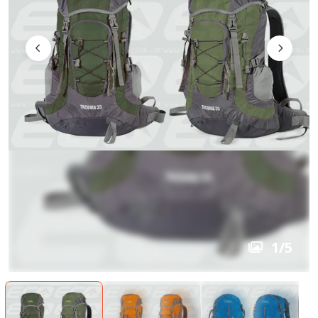
1
/
5