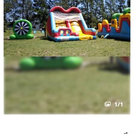
1
/
1