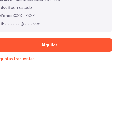
ado:
Buen estado
éfono:
XXXX - XXXX
il:
- - - - - - @ - - -.com
Alquilar
guntas frecuentes