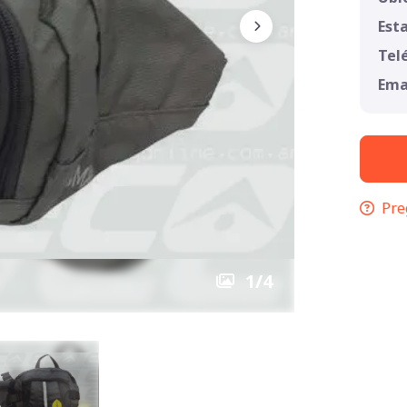
Est
Tel
Ema
Pre
1
/
4