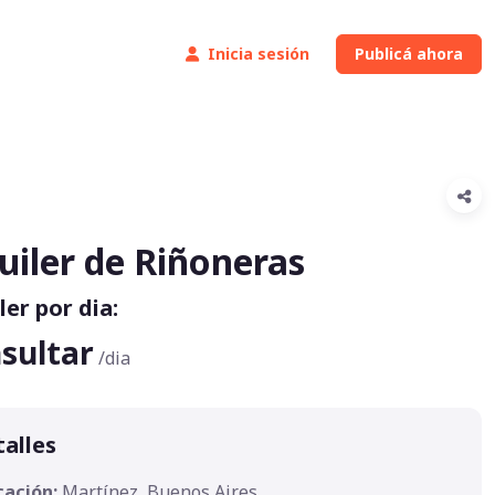
Inicia sesión
Publicá ahora
uiler de Riñoneras
ler por dia:
sultar
/dia
alles
cación:
Martínez, Buenos Aires