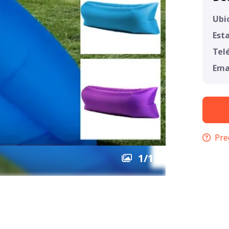
Ubi
Est
Tel
Ema
Pre
1
/
1