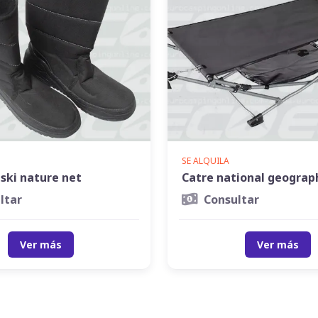
SE ALQUILA
ski nature net
Catre national geograp
ltar
Consultar
Ver más
Ver más