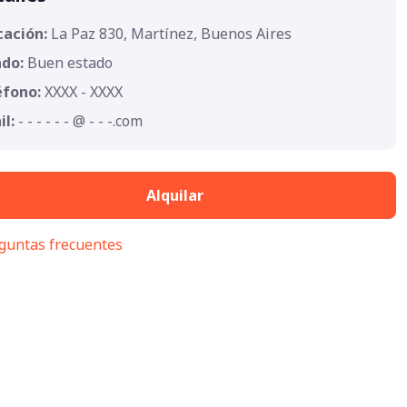
cación:
La Paz 830, Martínez, Buenos Aires
ado:
Buen estado
éfono:
XXXX - XXXX
il:
- - - - - - @ - - -.com
Alquilar
guntas frecuentes