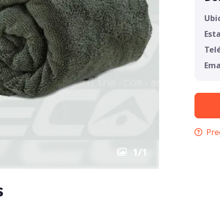
Ubi
Est
Tel
Ema
Pre
1
/
1
s