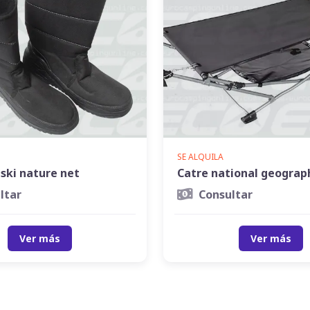
SE ALQUILA
ski nature net
Catre national geograp
ltar
Consultar
Ver más
Ver más