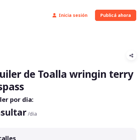
Inicia sesión
Publicá ahora
uiler de Toalla wringin terry
spass
ler por dia:
sultar
/dia
alles