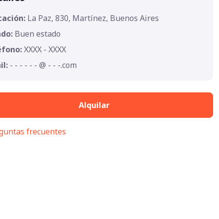
cación:
La Paz, 830, Martínez, Buenos Aires
ado:
Buen estado
éfono:
XXXX - XXXX
il:
- - - - - - @ - - -.com
Alquilar
guntas frecuentes