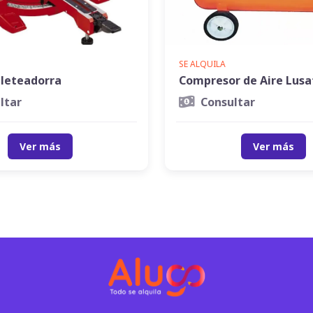
SE ALQUILA
gleteadorra
Compresor de Aire Lusa
ltar
Consultar
Ver más
Ver más