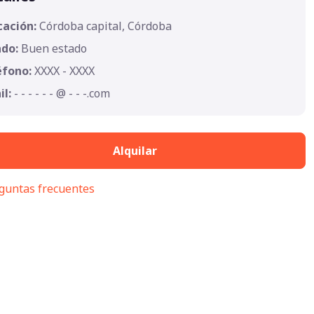
cación:
Córdoba capital, Córdoba
ado:
Buen estado
éfono:
XXXX - XXXX
il:
- - - - - - @ - - -.com
Alquilar
guntas frecuentes