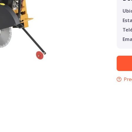
Ubi
Est
Tel
Ema
Pre
1
/
1