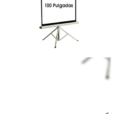
1
/
1